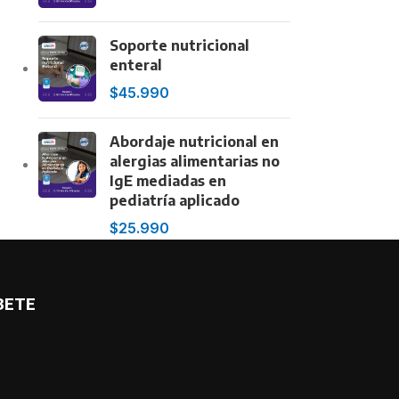
Soporte nutricional
enteral
$
45.990
Abordaje nutricional en
alergias alimentarias no
ADMINISTRACIÓN
PACKS
IgE mediadas en
pediatría aplicado
Buenas prácticas de manufactura en la
industria alimentaria – BPM
$
25.990
nes
olar
Gestión de servicios de alimentación y
nutrición
Implementación del Sistema de análisis de
BETE
peligros y puntos críticos de control
(HACCP) en establecimientos de alimentos
Técnicas de higiene y manipulación de
alimentos