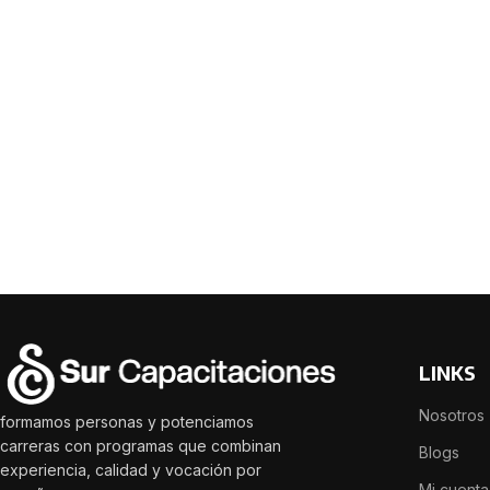
NUTRICIÓN
Abordaje Nutricio
en Pediatría
Evaluación Nutric
Lactancia Matern
LINKS
Optimización del 
Nosotros
Programas alimen
formamos personas y potenciamos
mirada de APS
carreras con programas que combinan
Blogs
experiencia, calidad y vocación por
Selectividad alime
Mi cuenta