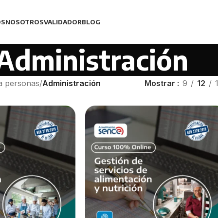
OS
NOSOTROS
VALIDADOR
BLOG
Administración
a personas
/
Administración
Mostrar
9
12