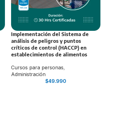
Implementación del Sistema de
análisis de peligros y puntos
críticos de control (HACCP) en
establecimientos de alimentos
ADMINISTRACIÓN
PACKS
Cursos para personas
,
Buenas prácticas de manufactura en la
Administración
industria alimentaria – BPM
$
49.990
nes
olar
Gestión de servicios de alimentación y
nutrición
Implementación del Sistema de análisis de
peligros y puntos críticos de control
(HACCP) en establecimientos de alimentos
Técnicas de higiene y manipulación de
alimentos