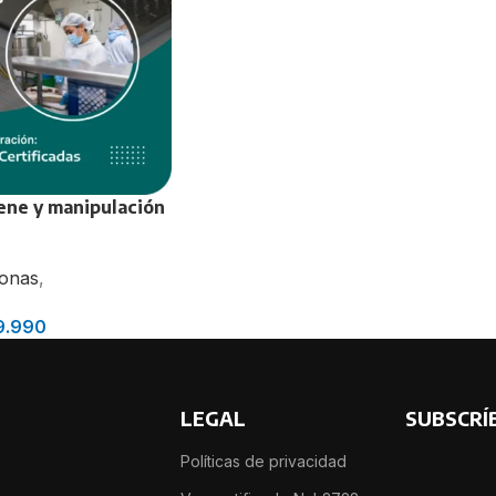
Infecciones Asociadas a la Atención en
crobiota
Salud (IAAS)
plementaria
Introducción a la Psicología Deportiva
lergias Alimentarias
 21 hrs
al enteral
ene y manipulación
sonas
,
9.990
LEGAL
SUBSCRÍ
Políticas de privacidad