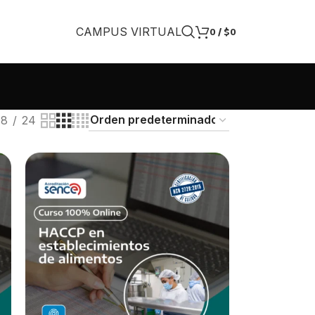
CAMPUS VIRTUAL
0
/
$
0
18
24