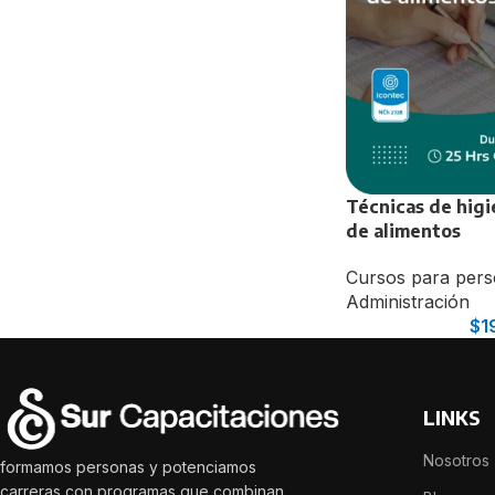
Alimentación y Mi
Alimentación com
Introducción en A
Lactancia Materna
Soporte nutricion
Técnicas de higi
de alimentos
Cursos para per
Administración
$
1
LINKS
Nosotros
formamos personas y potenciamos
carreras con programas que combinan