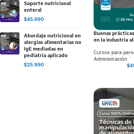
Soporte nutricional
enteral
$
45.990
Buenas práctica
Abordaje nutricional en
en la industria 
alergias alimentarias no
IgE mediadas en
Cursos para per
pediatría aplicado
NUTRICIÓN
Administración
$
25.990
$
4
Abordaje Nutricio
en Pediatría
Evaluación Nutric
Lactancia Matern
Optimización del 
Programas alimen
mirada de APS
Selectividad alime