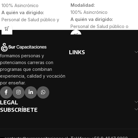
Modalidad:
100% Asincrónico
100% Asincrónico
A quién va dirigido:
A quién va dirigido:
Personal de Salud público y
Personal de Salud público o
privado y estudiantes que
privado, que deseen adquirir
desean
comprender los
nuevos conocimientos en
fundamentos de las garantías
torno a esta problemática.
explícitas en salud.
Gestores y
LINKS
Duración:
Directivos del ámbito público y
formamos personas y
30 Horas
privado que buscan
potenciamos carreras con
programas que combinan
profundizar en las Garantías
experiencia, calidad y vocación
Explícitas en Salud y mejorar su
por enseñar.
capacidad de gestión.
Duración:
30 Horas
LEGAL
SUBSCRÍBETE