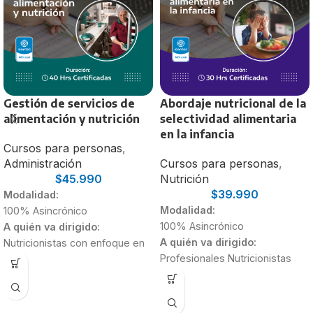
Gestión de servicios de
Abordaje nutricional de la
alimentación y nutrición
selectividad alimentaria
en la infancia
Cursos para personas
,
Administración
Cursos para personas
,
$
45.990
Nutrición
$
39.990
Modalidad:
Modalidad:
100% Asincrónico
100% Asincrónico
A quién va dirigido:
A quién va dirigido:
Nutricionistas con enfoque en
Profesionales Nutricionistas
Alimentación Colectiva
Estudiantes de 4to y 5to año
Nutricionistas recién
Duración:
egresados
30 Horas
Estudiantes de último año de