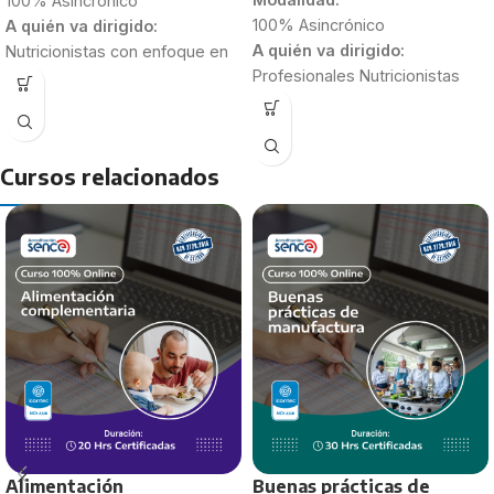
100% Asincrónico
100% Asincrónico
A quién va dirigido:
A quién va dirigido:
Nutricionistas con enfoque en
Profesionales Nutricionistas
Alimentación Colectiva
Estudiantes de 4to y 5to año
Nutricionistas recién
Duración:
egresados
30 Horas
Estudiantes de último año de
Cursos relacionados
Nutrición y Dietética.
Duración:
40 Horas
Alimentación
Buenas prácticas de