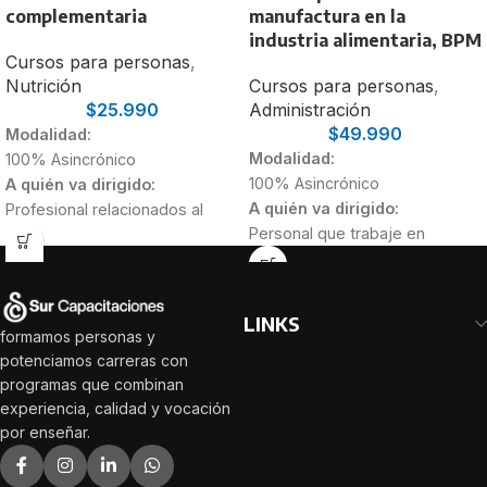
complementaria
manufactura en la
industria alimentaria, BPM
Cursos para personas
,
Nutrición
Cursos para personas
,
$
25.990
Administración
$
49.990
Modalidad:
Modalidad:
100% Asincrónico
100% Asincrónico
A quién va dirigido:
A quién va dirigido:
Profesional relacionados al
Personal que trabaje en
área de salud que deseen
empresas elaboradoras de
actualizar sus
alimentos o
conocimientos.
Personas
productos alimenticios.
relacionadas al área infantil,
LINKS
Duración:
como Educadoras de párvulo,
formamos personas y
30 Horas
Técnicos, entre otras.
Familias
potenciamos carreras con
programas que combinan
y cuidadores de niñas y niños.
experiencia, calidad y vocación
Duración:
por enseñar.
20 Horas