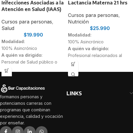
Infecciones Asociadas a la
Lactancia Materna 21 hrs
Atención en Salud (IAAS)
Cursos para personas
,
Cursos para personas
,
Nutrición
Salud
$
25.990
$
19.990
Modalidad:
Modalidad:
100% Asincrónico
100% Asincrónico
A quién va dirigido:
A quién va dirigido:
Profesional relacionados al
Personal de Salud público o
área de salud que deseen
privado, que deseen adquirir
actualizar sus conocimientos.
nuevos conocimientos en
Personas relacionadas al área
torno a esta problemática.
infantil, como Educadoras de
Duración:
párvulo, Técnicos, entre otras.
LINKS
30 Horas
Familias y cuidadores de niñas
formamos personas y
potenciamos carreras con
y niños.
programas que combinan
Duración:
experiencia, calidad y vocación
21 Horas
por enseñar.