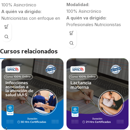
Modalidad:
100% Asincrónico
100% Asincrónico
A quién va dirigido:
A quién va dirigido:
Nutricionistas con enfoque en
Profesionales Nutricionistas
Alimentación Colectiva
Estudiantes de 4to y 5to año
Nutricionistas recién
Duración:
egresados
30 Horas
Estudiantes de último año de
Cursos relacionados
Nutrición y Dietética.
Duración:
40 Horas