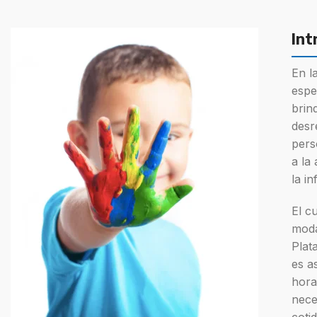
Alimentación y Mi
Int
Alimentación com
Introducción en A
En l
Lactancia Materna
espe
brin
Soporte nutricion
desr
pers
a la
la i
El c
moda
Plat
es a
hora
neces