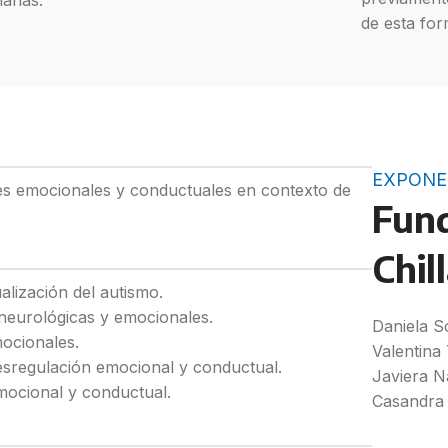
dianas.
de esta fo
EXPONE
es emocionales y conductuales en contexto de
Fund
Chil
lización del autismo.
 neurológicas y emocionales.
Daniela S
ocionales.
Valentina
desregulación emocional y conductual.
Javiera N
mocional y conductual.
Casandra 