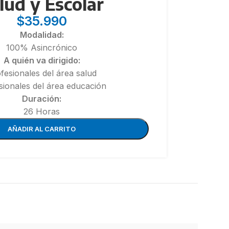
lud y Escolar
$
35.990
Modalidad:
100% Asincrónico
A quién va dirigido:
fesionales del área salud
sionales del área educación
Duración:
ADMINISTRACIÓN
PACKS
26 Horas
Buenas prácticas de manufactura en la
industria alimentaria – BPM
AÑADIR AL CARRITO
nes
olar
Gestión de servicios de alimentación y
nutrición
Implementación del Sistema de análisis de
peligros y puntos críticos de control
(HACCP) en establecimientos de alimentos
Técnicas de higiene y manipulación de
alimentos