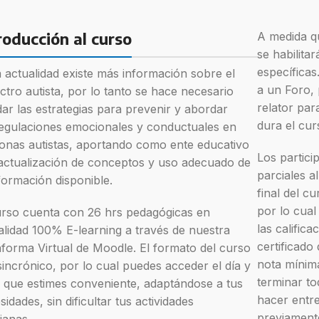
Infecciones Asociadas a la Atención en
crobiota
Salud (IAAS)
roducción al curso
A medida qu
plementaria
Introducción a la Psicología Deportiva
se habilitar
lergias Alimentarias
específicas
a actualidad existe más información sobre el
 21 hrs
a un Foro, 
ctro autista, por lo tanto se hace necesario
relator par
dar las estrategias para prevenir y abordar
al enteral
dura el cu
egulaciones emocionales y conductuales en
onas autistas, aportando como ente educativo
Los partici
 actualización de conceptos y uso adecuado de
parciales a
nformación disponible.
final del c
por lo cual
urso cuenta con 26 hrs pedagógicas en
las calific
lidad 100% E-learning a través de nuestra
certificado
aforma Virtual de Moodle. El formato del curso
nota mínim
sincrónico, por lo cual puedes acceder el día y
terminar to
 que estimes conveniente, adaptándose a tus
hacer entre
idades, sin dificultar tus actividades
previamente