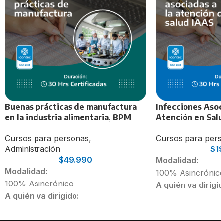
Buenas prácticas de manufactura
Infecciones Asoc
en la industria alimentaria, BPM
Atención en Sal
Cursos para personas
,
Cursos para per
Administración
$
1
$
49.990
Modalidad:
Modalidad:
100% Asincrónic
100% Asincrónico
A quién va dirigi
A quién va dirigido:
Personal de Salu
Personal que trabaje en empresas
que deseen adqui
elaboradoras de alimentos o