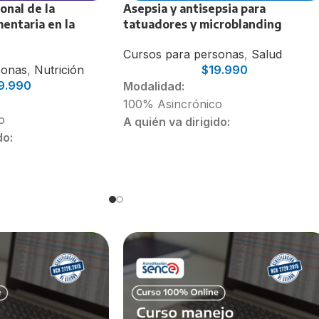
onal de la
Asepsia y antisepsia para
mentaria en la
tatuadores y microblanding
Cursos para personas
,
Salud
sonas
,
Nutrición
$
19.990
9.990
Modalidad:
100% Asincrónico
o
A quién va dirigido:
do:
Enfermeros(as), Kinesiólogos(as),
ricionistas
Matrones(as), Tecnólogos Médicos,
o y 5to año
Matronas, Tens.
Comunidad que en
sus funciones realiza tatuajes.
Estudiantes de último año de
Nutrición y Dietética.
Duración:
28 Horas