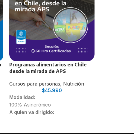
o
Programas alimentarios en Chile
Técnicas de h
desde la mirada de APS
de alimentos
Cursos para personas
,
Nutrición
Cursos para p
$
45.990
Administración
Modalidad:
Modalidad:
100% Asincrónico
100% Asincró
A quién va dirigido:
A quién va dir
Personal de Salud
Personas que, 
Nutricionistas
laboral, tiene