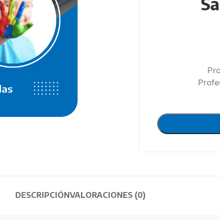
Sa
Pro
Profe
SALUD
nal en Alergias Alimentarias
Manejo Avanzado del Pie Diabético
Prevención y abordaje de desregulacio
ional Integral en NANEAS
en NNA autistas en contexto salud y esc
a 43 hrs
Manejo del Sistema de Información y
Gestión GES (Sigges)
control glicémico
Asepsia y antisepsia para tatuadores y
tarios en Chile desde la
microblanding
DESCRIPCIÓN
VALORACIONES (0)
Garantías explícitas en salud
ntaria en la infancia
PROMOCIÓN