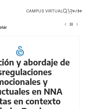
CAMPUS VIRTUAL
0
/
$
0
olar
ión y abordaje de
sregulaciones
mocionales y
ctuales en NNA
tas en contexto