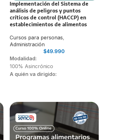
Implementación del Sistema de
Manejo del si
análisis de peligros y puntos
y gestión GES
críticos de control (HACCP) en
Cursos para p
establecimientos de alimentos
Cursos para personas
,
Modalidad:
Administración
100% Asincró
$
49.990
A quién va dir
Modalidad:
Profesionales 
100% Asincrónico
(Incluyendo ge
A quién va dirigido:
Estudiantes de
Nutricionistas enfocados en
Duración:
Alimentación Colectiva
30 Horas
Nutricionistas recién egresados
Estudiantes de último año de
Nutrición y Dietética.
Duración:
30 Horas