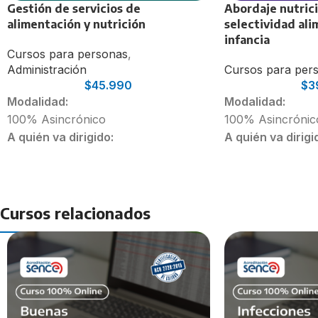
Gestión de servicios de
Abordaje nutrici
alimentación y nutrición
selectividad ali
infancia
Cursos para personas
,
Administración
Cursos para per
$
45.990
$
3
Modalidad:
Modalidad:
100% Asincrónico
100% Asincrónic
A quién va dirigido:
A quién va dirigi
Nutricionistas con enfoque en
Profesionales Nut
Alimentación Colectiva
Estudiantes de 4t
Nutricionistas recién egresados
Duración:
Estudiantes de último año de
30 Horas
Cursos relacionados
Nutrición y Dietética.
Duración:
40 Horas