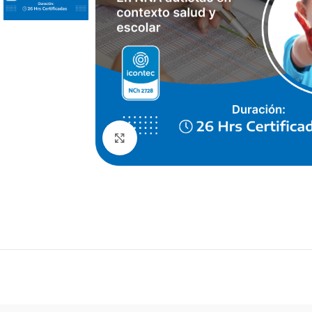
NUTRICIÓN
Click to enlarge
Abordaje Nutricio
en Pediatría
Evaluación Nutric
Lactancia Matern
Optimización del 
Programas alimen
mirada de APS
Selectividad alime