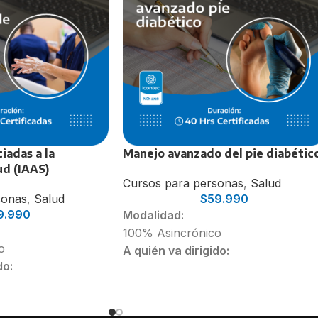
iadas a la
Manejo avanzado del pie diabétic
ud (IAAS)
Cursos para personas
,
Salud
sonas
,
Salud
$
59.990
9.990
Modalidad:
100% Asincrónico
o
A quién va dirigido:
do:
Profesionales enfermeras(os)
d público o privado,
Es
tudiantes de enfermería
rir nuevos
Profesionales podólogas(os)