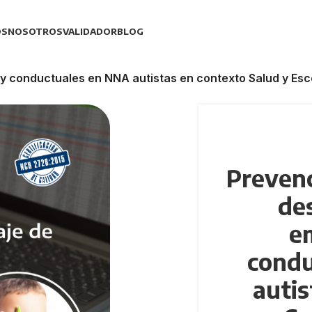
OS
NOSOTROS
VALIDADOR
BLOG
y conductuales en NNA autistas en contexto Salud y Esc
Prevenc
de
e
condu
autis