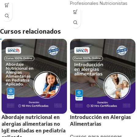
Profesionales Nutricionistas
Alimentación Colectiva
Estudiantes de 4to y 5to año
Nutricionistas recién
Duración:
egresados
30 Horas
Estudiantes de último año de
Cursos relacionados
Nutrición y Dietética.
Duración:
40 Horas
Abordaje nutricional en
Introducción en Alergias
alergias alimentarias no
Alimentarias
IgE mediadas en pediatría
Cursos para personas
,