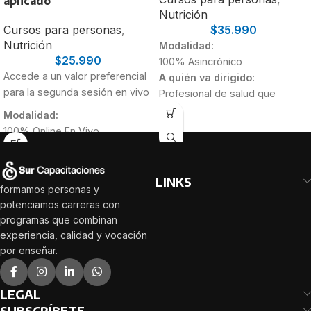
aplicado
Nutrición
Cursos para personas
,
$
35.990
Nutrición
Modalidad:
$
25.990
100% Asincrónico
Accede a un valor preferencial
A quién va dirigido:
para la segunda sesión en vivo
Profesional de salud que
deseen adquirir nuevos
Modalidad:
conocimientos sobre alergias
100% Online En Vivo
alimentarias, especialmente
A quién va dirigido:
para Nutricionistas y
Profesional de salud que
Estudiantes de Nutrición de
deseen adquirir herramientas
LINKS
último año.
formamos personas y
aplicables sobre alergias
potenciamos carreras con
Duración:
alimentarias, especialmente
programas que combinan
32 Horas
para Nutricionistas y
experiencia, calidad y vocación
Estudiantes de Nutrición de
por enseñar.
último año.
Duración:
10 Horas
LEGAL
SUBSCRÍBETE