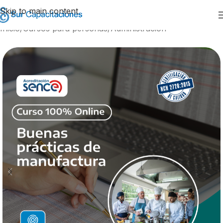
Skip to main content
Inicio
/
Cursos para personas
/
Administración