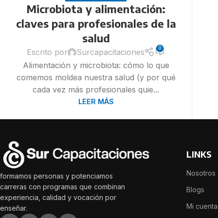
Microbiota y alimentación:
claves para profesionales de la
salud
0
Escrito por
Surcapacitaciones
Alimentación y microbiota: cómo lo que
comemos moldea nuestra salud (y por qué
cada vez más profesionales quie...
NUTRICIÓN
LEER MÁS
Abordaje Nutricio
en Pediatría
Evaluación Nutric
Lactancia Matern
LINKS
Optimización del 
Nosotros
formamos personas y potenciamos
Programas alimen
carreras con programas que combinan
Blogs
mirada de APS
experiencia, calidad y vocación por
Mi cuenta
enseñar.
Selectividad alime