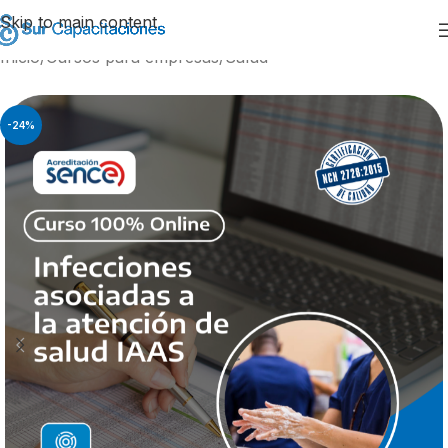
Skip to main content
Inicio
/
Cursos para empresas
/
Salud
-24%