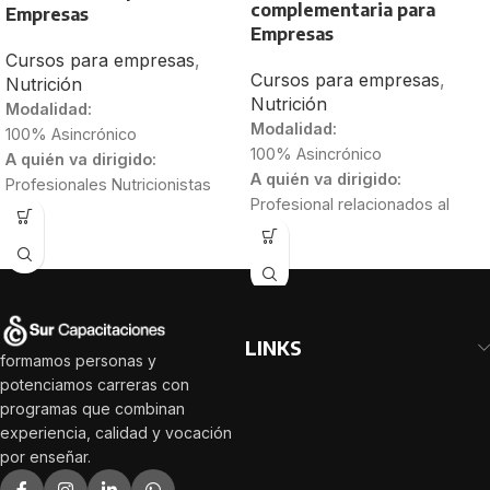
complementaria para
Empresas
Empresas
Cursos para empresas
,
Cursos para empresas
,
Nutrición
Nutrición
Modalidad:
Modalidad:
100% Asincrónico
100% Asincrónico
A quién va dirigido:
A quién va dirigido:
Profesionales Nutricionistas
Profesional relacionados al
Estudiantes de 4to y 5to año
área de salud que deseen
Duración:
actualizar sus
30 Horas
conocimientos.
Personas
relacionadas al área infantil,
como Educadoras de párvulo,
LINKS
Técnicos, entre otras.
Familias
formamos personas y
y cuidadores de niñas y niños.
potenciamos carreras con
Duración:
programas que combinan
20 Horas
experiencia, calidad y vocación
por enseñar.