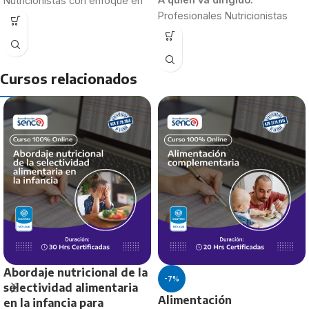
Nutricionistas con enfoque en
Profesionales Nutricionistas
Alimentación Colectiva
Estudiantes de 4to y 5to año
Nutricionistas recién
Duración:
egresados
30 Horas
Estudiantes de último año de
Cursos relacionados
Nutrición y Dietética.
Duración:
40 Horas
Abordaje nutricional de la
-7%
selectividad alimentaria
Alimentación
en la infancia para