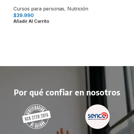
apli
Cursos para personas
,
Nutrición
$
39.990
Curs
Añadir Al Carrito
$
25
Añadi
Por qué confiar en nosotros