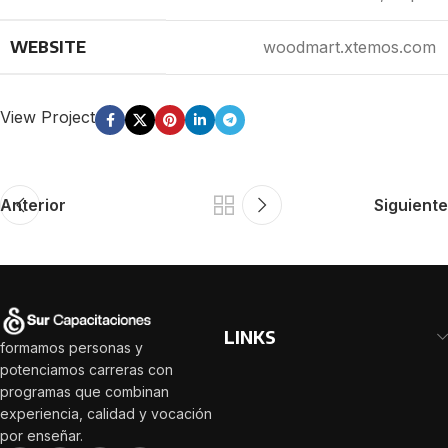
WEBSITE
woodmart.xtemos.com
View Project
Anterior
Siguiente
LINKS
formamos personas y
potenciamos carreras con
programas que combinan
experiencia, calidad y vocación
por enseñar.