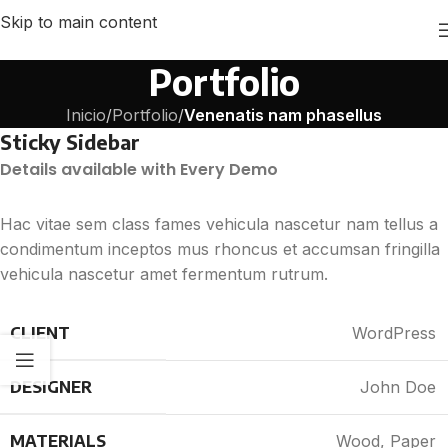
Skip to main content
Portfolio
Inicio
/
Portfolio
/
Venenatis nam phasellus
Sticky Sidebar
Details available with Every Demo
Hac vitae sem class fames vehicula nascetur nam tellus a
condimentum inceptos mus rhoncus et accumsan fringilla
vehicula nascetur amet fermentum rutrum.
CLIENT
WordPress
DESIGNER
John Doe
MATERIALS
Wood, Paper