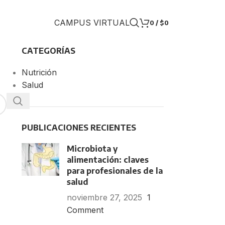
CAMPUS VIRTUAL
0
/
$
0
CATEGORÍAS
Nutrición
Salud
PUBLICACIONES RECIENTES
Microbiota y
alimentación: claves
para profesionales de la
salud
noviembre 27, 2025
1
Comment