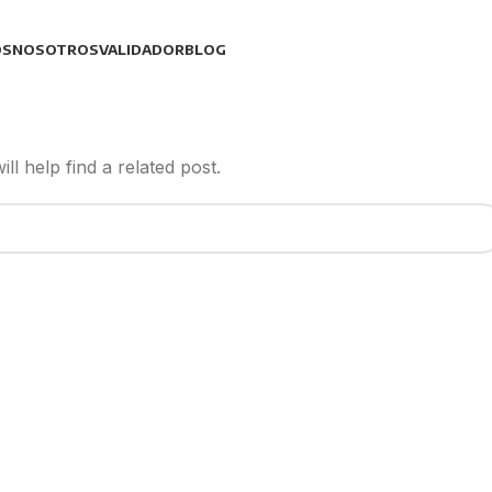
OS
NOSOTROS
VALIDADOR
BLOG
l help find a related post.