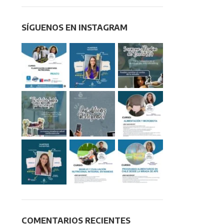
SÍGUENOS EN INSTAGRAM
ADMINISTRACIÓN
PACKS
Buenas prácticas de manufactura en la
industria alimentaria – BPM
nes
olar
Gestión de servicios de alimentación y
nutrición
Implementación del Sistema de análisis de
peligros y puntos críticos de control
(HACCP) en establecimientos de alimentos
Técnicas de higiene y manipulación de
alimentos
COMENTARIOS RECIENTES